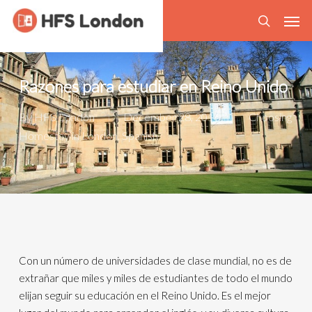
Skip
Men
to
search
main
content
Razones para estudiar en Reino Unido
By
HFS London
December 28, 2016
Choosing
Homestay in London
,
Spanish
Con un número de universidades de clase mundial, no es de
extrañar que miles y miles de estudiantes de todo el mundo
elijan seguir su educación en el Reino Unido. Es el mejor