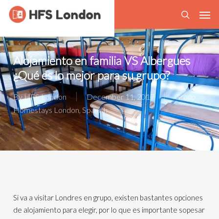
Skip
Men
to
search
main
content
Alojamiento en familia VS Albergues
¿Qué es lo mejor para su grupo?
By
HFS London
December 11, 2017
Group
Homestays London
,
Spanish
Si va a visitar Londres en grupo, existen bastantes opciones
de alojamiento para elegir, por lo que es importante sopesar