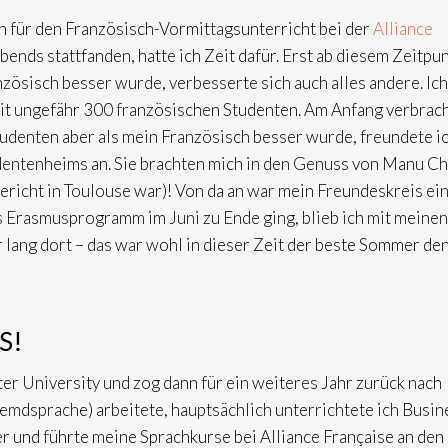
 für den Französisch-Vormittagsunterricht bei der
Alliance
ends stattfanden, hatte ich Zeit dafür. Erst ab diesem Zeitpu
anzösisch besser wurde, verbesserte sich auch alles andere. Ich
t ungefähr 300 französischen Studenten. Am Anfang verbrac
Studenten aber als mein Französisch besser wurde, freundete i
entenheims an. Sie brachten mich in den Genuss von Manu C
ericht in Toulouse war)! Von da an war mein Freundeskreis ei
as Erasmusprogramm im Juni zu Ende ging, blieb ich mit meinen
ang dort – das war wohl in dieser Zeit der beste Sommer den
S!
er University und zog dann für ein weiteres Jahr zurück nach
Fremdsprache) arbeitete, hauptsächlich unterrichtete ich Busin
er und führte meine Sprachkurse bei Alliance Française an den