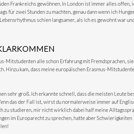
den Frankreichs gewöhnen. In London ist immer alles offen, i
tags für zwei Stunden zu machten, genau dann wenn ich Hunge
Lebensrhythmus schien langsamer, als ich es gewohnt war und
E KLARKOMMEN
s-Mitstudenten alle schon Erfahrung mit Fremdsprachen, sie
 ich. Hinzu kam, dass meine europäischen Erasmus-Mitstudent
n sehr groß. Ich erkannte schnell, dass die meisten Leute be
enn das der Fall ist, wirst du normalerweise immer auf Englis
h zu studieren, mir nicht wirklich dabei half meine Alltagsspr
ungen im Europarecht zu sprechen, hatte aber Schwierigkeiten
len!