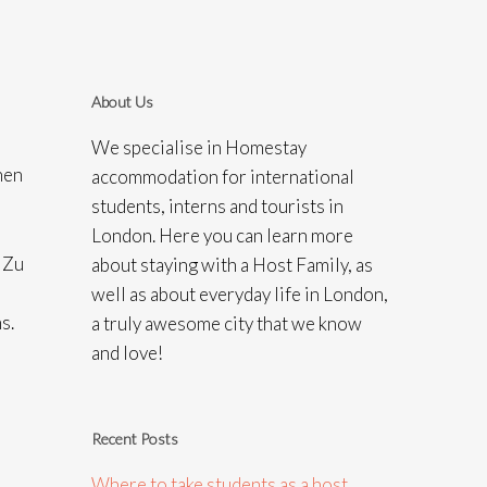
About Us
We specialise in Homestay
hen
accommodation for international
students, interns and tourists in
London. Here you can learn more
 Zu
about staying with a Host Family, as
h
well as about everyday life in London,
s.
a truly awesome city that we know
and love!
Recent Posts
Where to take students as a host