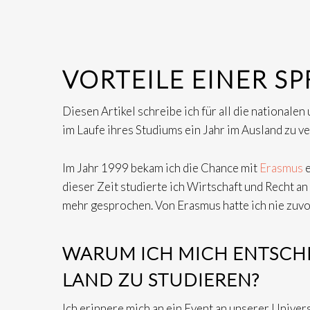
VORTEILE EINER S
Diesen Artikel schreibe ich für all die nationale
im Laufe ihres Studiums ein Jahr im Ausland zu v
Im Jahr 1999 bekam ich die Chance mit
Erasmus
e
dieser Zeit studierte ich Wirtschaft und Recht an
mehr gesprochen. Von Erasmus hatte ich nie zuvor
WARUM ICH MICH ENTSCHI
LAND ZU STUDIEREN?
Ich erinnere mich an ein Event an unserer Univer