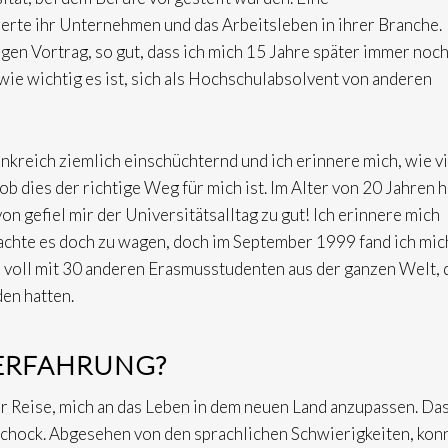
rte ihr Unternehmen und das Arbeitsleben in ihrer Branche.
igen Vortrag, so gut, dass ich mich 15 Jahre später immer noc
 wie wichtig es ist, sich als Hochschulabsolvent von anderen
rankreich ziemlich einschüchternd und ich erinnere mich, wie vi
b dies der richtige Weg für mich ist. Im Alter von 20 Jahren h
n gefiel mir der Universitätsalltag zu gut! Ich erinnere mich
achte es doch zu wagen, doch im September 1999 fand ich mic
e voll mit 30 anderen Erasmusstudenten aus der ganzen Welt, 
den hatten.
 ERFAHRUNG?
r Reise, mich an das Leben in dem neuen Land anzupassen. Da
rschock. Abgesehen von den sprachlichen Schwierigkeiten, kon