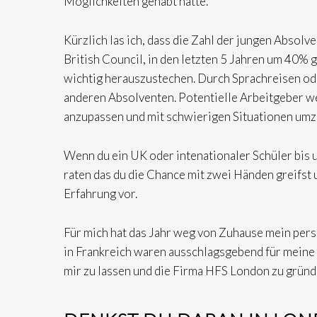
Möglichkeiten gehabt hätte.
Kürzlich las ich, dass die Zahl der jungen Absolv
British Council, in den letzten 5 Jahren um 40% 
wichtig herauszustechen. Durch Sprachreisen ode
anderen Absolventen. Potentielle Arbeitgeber wer
anzupassen und mit schwierigen Situationen um
Wenn du ein UK oder intenationaler Schüler bis u
raten das du die Chance mit zwei Händen greifst
Erfahrung vor.
Für mich hat das Jahr weg von Zuhause mein per
in Frankreich waren ausschlagsgebend für meine 
mir zu lassen und die Firma HFS London zu gründ