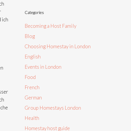
ch
r
Categories
 ich
Becoming a Host Family
Blog
Choosing Homestay in London
English
Events in London
en
Food
French
sser
German
ch
ache
Group Homestays London
Health
Homestay host guide