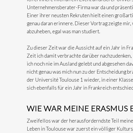
Unternehmensberater-Firma war da und präsentie
Einer ihrer neusten Rekruten hielt einen großart
genau daran erinnere. Dieser Vortrag zeigte mir,
abzuheben, egal was man studiert.
Zu dieser Zeit war die Aussicht auf ein Jahr in F
Zeit ich damit verbrachte darüber nachzudenken, o
ich noch nie im Ausland gelebt und abgesehen davo
nicht genau was mich nun zu der Entscheidung br
der Université Toulouse 1 wieder, in einer Klass
sich ebenfalls für ein Jahr in Frankreich entschie
WIE WAR MEINE ERASMUS
Zweifellos war der herausforderndste Teil meine
Leben in Toulouse war zuerst ein völliger Kultu