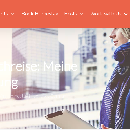
nts
Book Homestay
Hosts
Work with Us
achreise: Meine
rung
ing Homestay in London
,
German