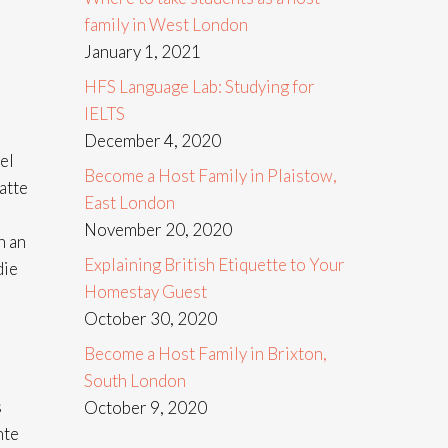
family in West London
h
January 1, 2021
HFS Language Lab: Studying for
IELTS
December 4, 2020
el
Become a Host Family in Plaistow,
atte
East London
November 20, 2020
h an
Explaining British Etiquette to Your
die
Homestay Guest
October 30, 2020
Become a Host Family in Brixton,
South London
s
October 9, 2020
nte