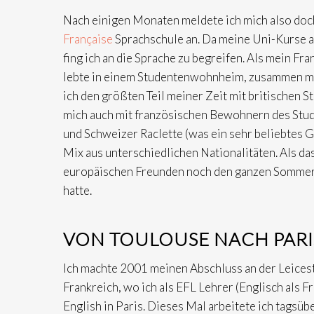
Nach einigen Monaten meldete ich mich also doch
Française
Sprachschule an. Da meine Uni-Kurse ab
fing ich an die Sprache zu begreifen. Als mein Fr
lebte in einem Studentenwohnheim, zusammen mi
ich den größten Teil meiner Zeit mit britischen 
mich auch mit französischen Bewohnern des Stud
und Schweizer Raclette (was ein sehr beliebtes G
Mix aus unterschiedlichen Nationalitäten. Als d
europäischen Freunden noch den ganzen Sommer l
hatte.
VON TOULOUSE NACH PARI
Ich machte 2001 meinen Abschluss an der Leicest
Frankreich, wo ich als EFL Lehrer (Englisch als 
English in Paris. Dieses Mal arbeitete ich tagsüb