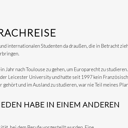
PRACHREISE
n und internationalen Studenten da draußen, die in Betracht zie
erbringen.
in Jahr nach Toulouse zu gehen, um Europarecht zu studieren.
 der Leicester University und hatte seit 1997 kein Französisc
 gehört und im Ausland zu studieren, war nie Teil meines Plan
EDEN HABE IN EINEM ANDEREN
sität, bei dem Berufe vorgestellt wurden. Eine