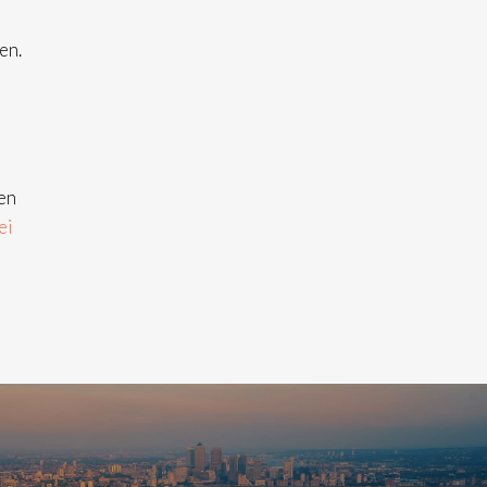
en.
n
en
ei