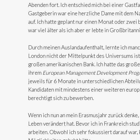
Abenden fort. Ich entschied mich bei einer Gastfa
Gastgeberin war eine herzliche Dame mit dem N
auf. Ich hatte geplant nur einen Monat oder zwei b
war viel älter als ich aber er lebte in Großbrita
Durch meinen Auslandaufenthalt, lernte ich manc
London nicht der Mittelpunkt des Universums ist
großen amerikanischen Bank. Ich hatte das groß
ihrem
European Management Development Pro
jeweils für 6 Monate in unterschiedlichen Abteil
Kandidaten mit mindestens einer weiteren europ
berechtigt sich zu bewerben.
Wenn ich nun an mein Erasmusjahr zurück denke, k
Leben verändert hat. Bevor ich in Frankreich stu
arbeiten. Obwohl ich sehr fokussiert darauf war, 