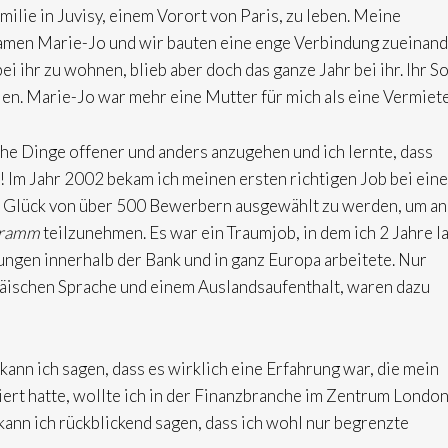
milie in Juvisy, einem Vorort von Paris, zu leben. Meine
amen Marie-Jo und wir bauten eine enge Verbindung zueinan
ei ihr zu wohnen, blieb aber doch das ganze Jahr bei ihr. Ihr S
nnien. Marie-Jo war mehr eine Mutter für mich als eine Vermiete
he Dinge offener und anders anzugehen und ich lernte, dass
! Im Jahr 2002 bekam ich meinen ersten richtigen Job bei eine
e Glück von über 500 Bewerbern ausgewählt zu werden, um an
gramm
teilzunehmen. Es war ein Traumjob, in dem ich 2 Jahre l
ungen innerhalb der Bank und in ganz Europa arbeitete. Nur
äischen Sprache und einem Auslandsaufenthalt, waren dazu
ann ich sagen, dass es wirklich eine Erfahrung war, die mein
diert hatte, wollte ich in der Finanzbranche im Zentrum Londo
kann ich rückblickend sagen, dass ich wohl nur begrenzte