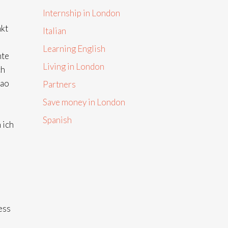
Internship in London
nkt
Italian
Learning English
hte
Living in London
ch
hao
Partners
n
Save money in London
Spanish
 ich
ess